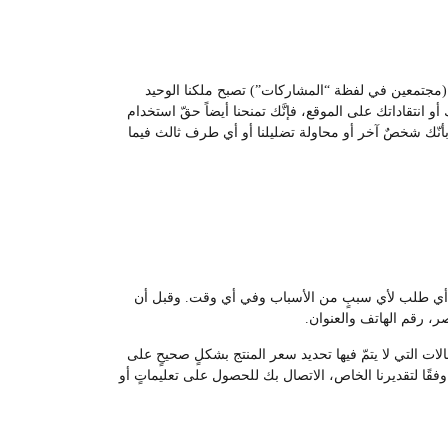
ات (مجتمعين في لفظة “المشاركات”) تصبح ملكنا الوحيد
و انتقاداتك على الموقع، فإنَّك تمنحنا أيضاً حقّ استخدام
ء بأنّك شخصٌ آخر أو محاولة تضليلنا أو أي طرف ثالث فيما
غاء أي طلب لأي سببٍ من الأسباب وفي أي وقت. وقبل أن
، رقم الهاتف والعنوان.
لات التي لا يتمّ فيها تحديد سعر المنتج بشكلٍ صحيحٍ على
قًا لتقديرنا الخاص، الاتصال بك للحصول على تعليماتٍ أو