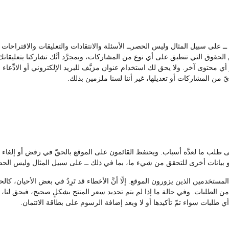
ك ــ على سبيل المثال وليس الحصرــ الأسئلة والانتقادات والتعليقات والاقتراح
لحقوق التي تنطبق على أي نوع من المشاركات، وبمجرَّد أنَّك تشاركنا بتعليقاتك أ
 أي محتوى آخر. ولا يحق لك استخدام عنوان مزيَّف للبريد الإلكتروني أو الادِّعا
ّ من المشاركات أو تعديلها، غير أننا لسنا ملزمين بذلك.
على طلب ما لعدَّة أسباب. ويحتفظ القائمون على الموقع بالحقّ في رفض أو إل
بيانات أخرى للتحقق من شيء ما، بما في ذلك ــ على سبيل المثال وليس الحصر
تخدمين الذين يزورون الموقع. إلّا أنَّ الأخطاء قد تَرِدُ في بعض الأحيان، كالحا
 الطلبات. وفي حالة ما إذا لم يتم تحديد سعر المنتج بشكلٍ صحيح، فيحق لنا، وف
 أي طلبات سواء تمّ تأكيدها أو لا وبعد إضافة الرسوم على بطاقة الائتمان.