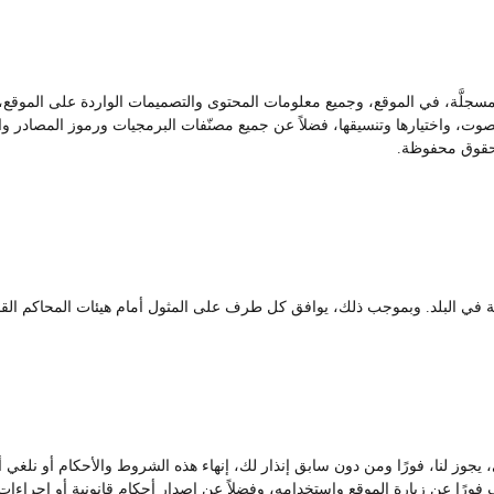
 مسجلَّة، في الموقع، وجميع معلومات المحتوى والتصميمات الواردة على الموقع، ت
، واختيارها وتنسيقها، فضلاً عن جميع مصنّفات البرمجيات ورموز المصادر والبر
حقوق محفوظة.
رية في البلد. وبموجب ذلك، يوافق كل طرف على المثول أمام هيئات المحاكم القضا
ي، يجوز لنا، فورًا ومن دون سابق إنذار لك، إنهاء هذه الشروط والأحكام أو نل
ّف فورًا عن زيارة الموقع واستخدامه، وفضلاً عن إصدار أحكام قانونية أو إجراءات 