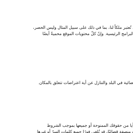
ُعتبر ملكاً لنا، بما في ذلك على سبيل المثال وليس الحصر،
امج الرئيسية. وإنّ كلّ محتويات الموقع محميةٌ أيضًا
ئية في البلد والتنازل عن أية اعتراضات تتعلق بالمكان.
غي أيا من حقوقك الممنوحة أو جميعها بموجب الشروط
منصفة قضائيًا، قد نُلغي فورًا جميع كلمات السرّ أو غيرها