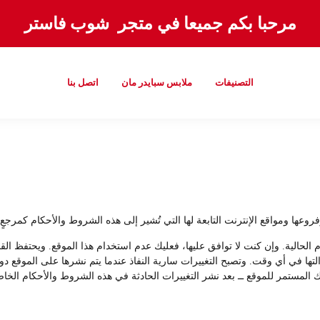
مرحبا بكم جميعا في متجر شوب فاستر
التصنيفات
ملابس سبايدر مان
اتصل بنا
ا ومواقع الإنترنت التابعة لها التي تُشير إلى هذه الشروط والأحكام كمرجعٍ ل
م الحالية. وإن كنت لا توافق عليها، فعليك عدم استخدام هذا الموقع. ويحتفظ ا
 إزالتها في أي وقت. وتصبح التغييرات سارية النفاذ عندما يتم نشرها على الموق
 المستمر للموقع ــ بعد نشر التغييرات الحادثة في هذه الشروط والأحكام الخاصة