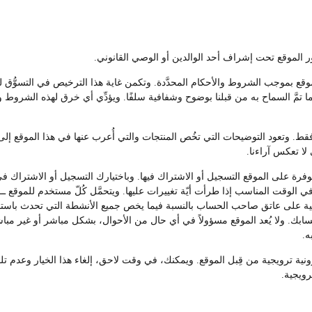
موقع بموجب الشروط والأحكام المحدَّدة. وتكمن غاية هذا الترخيص في التسوُّق 
 تمَّ السماح به من قبلنا بوضوح وشفافية سلفًا. ويؤدِّي أي خرق لهذه الشروط 
. وتعود التوضيحات التي تخُص المنتجات والتي أُعرب عنها في هذا الموقع إلى ا
 لا تعكس آراءنا.
ة على الموقع التسجيل أو الاشتراك فيها. وباختيارك التسجيل أو الاشتراك في 
 الوقت المناسب إذا طرأت أيّة تغييرات عليها. ويتحمَّل كُلّ مستخدم للموقع 
ة على عاتق صاحب الحساب بالنسبة فيما يخص جميع الأنشطة التي تحدث باستخدا
حسابك. ولا يُعد الموقع مسؤولاً في أي حال من الأحوال، بشكل مباشر أو غير مب
ه.
ترونية ترويجية من قِبل الموقع. ويمكنك، في وقت لاحق، إلغاء هذا الخيار وعدم
رويجية.