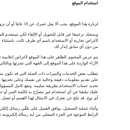
استخدام الموقع
لزيارة هذا الموقع، يجب ألا يقل عمرك عن 18 عامًا أو أن تزور الموقع تحت إشراف أحد الوالدين أو الوصي القانوني.
ونمنحك ترخيصًا غير قابل للتحويل أو الإلغاء لكي تستخدم ال
لأغراض تجارية أو الاستخدام باسم أي طرف ثالث، باستثناء ما
من دون أي سابق إنذار لك.
يتم عرض المحتوى الظاهر على هذا الموقع لأغراض إعلامية فقط
الآراء الواردة على هذا الموقع إلى الجهة التي نشرتها وبالتالي
تتطلب بعض الخدمات والميزات ذات الصلة التي قد تكون متوفر
على تقديم معلومات دقيقة وحالية عن نفسك وعلى تحديثها في
تحديد حساب الاستخدام بطريقة سليمة. وتقع كامل المسؤولي
عليك تبليغنا عن أي استخدام غير مصرَّح به لكلمة السر أو 
أي نوع، قد تنتُج عن تعثرك في الامتثال لهذا القِسم أو تتصل ب
وأثناء عملية التسجيل، يوافق العميل على تلقِّي رسائل إلك
الرابط الموجود في الجزء السفلي من أية رسالة إلكترونية ت