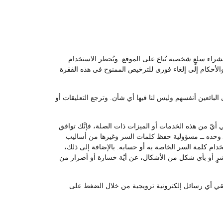
لشراء سلعٍ شخصية تُباع على الموقع. ويُحظر الاستخدام
والأحكام إلى إلغاء فوري للترخيص الممنوح في هذه الفقرة
لبائعين أنفسهم وليس لنا فيها أي شأن. وترجع التعليقات أو
أيّ من هذه الخدمات أو الميزات ذات الصلة، فإنَّك توافق
ــ وحده ــ مسؤولية حفظ كلمات السر وغيرها من أساليب
م كلمة السر الخاصة به أو حسابه. بالإضافة إلى ذلك،
اشرٍ أو بأي شكل من الأشكال، عن أيّة خسارة أو أضرار من
 تلقي أي رسائل إلكترونية ترويجية من خلال الضغط على